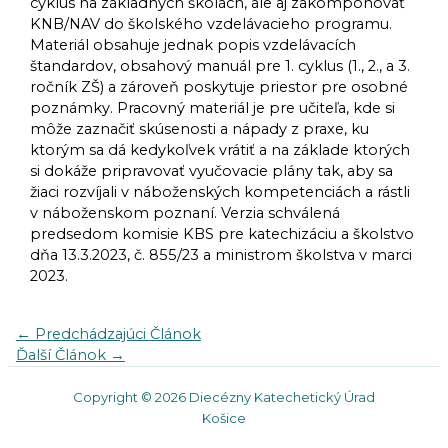
cyklus na základných školách, ale aj zakomponovať
KNB/NAV do školského vzdelávacieho programu.
Materiál obsahuje jednak popis vzdelávacích
štandardov, obsahový manuál pre 1. cyklus (1., 2., a 3.
ročník ZŠ) a zároveň poskytuje priestor pre osobné
poznámky. Pracovný materiál je pre učiteľa, kde si
môže zaznačiť skúsenosti a nápady z praxe, ku
ktorým sa dá kedykoľvek vrátiť a na základe ktorých
si dokáže pripravovať vyučovacie plány tak, aby sa
žiaci rozvíjali v náboženských kompetenciách a rástli
v náboženskom poznaní. Verzia schválená
predsedom komisie KBS pre katechizáciu a školstvo
dňa 13.3.2023, č. 855/23 a ministrom školstva v marci
2023.
←
Predchádzajúci Článok
Ďalší Článok
→
Copyright © 2026 Diecézny Katechetický Úrad
Košice