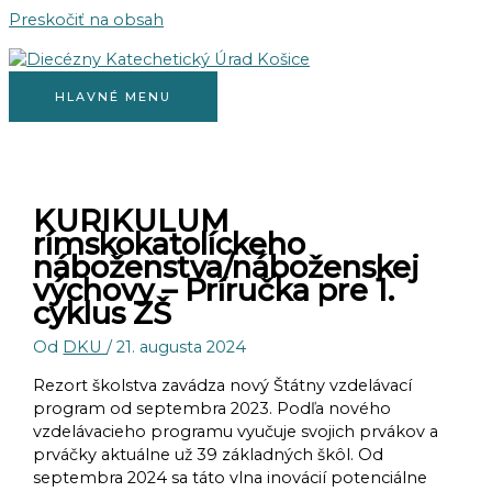
Preskočiť na obsah
HLAVNÉ MENU
KURIKULUM
rímskokatolíckeho
náboženstva/náboženskej
výchovy – Príručka pre 1.
cyklus ZŠ
Od
DKU
/
21. augusta 2024
Rezort školstva zavádza nový Štátny vzdelávací
program od septembra 2023. Podľa nového
vzdelávacieho programu vyučuje svojich prvákov a
prváčky aktuálne už 39 základných škôl. Od
septembra 2024 sa táto vlna inovácií potenciálne