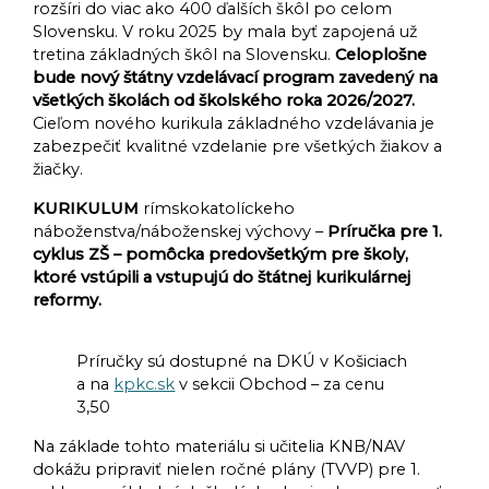
rozšíri do viac ako 400 ďalších škôl po celom
Slovensku. V roku 2025 by mala byť zapojená už
tretina základných škôl na Slovensku.
Celoplošne
bude nový štátny vzdelávací program zavedený na
všetkých školách od školského roka 2026/2027.
Cieľom nového kurikula základného vzdelávania je
zabezpečiť kvalitné vzdelanie pre všetkých žiakov a
žiačky.
KURIKULUM
rímskokatolíckeho
náboženstva/náboženskej výchovy –
Príručka pre 1.
cyklus ZŠ – pomôcka predovšetkým pre školy,
ktoré vstúpili a vstupujú do štátnej kurikulárnej
reformy.
Príručky sú dostupné na DKÚ v Košiciach
a na
kpkc.sk
v sekcii Obchod – za cenu
3,50
Na základe tohto materiálu si učitelia KNB/NAV
dokážu pripraviť nielen ročné plány (TVVP) pre 1.