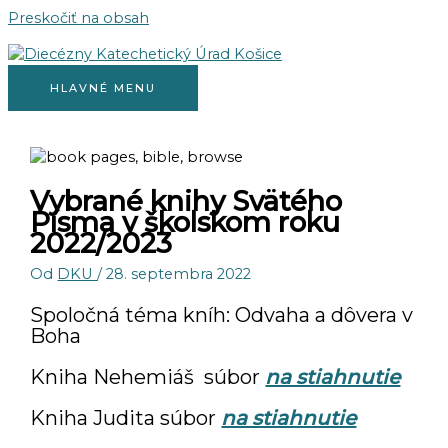
Preskočiť na obsah
HLAVNÉ MENU
Vybrané knihy Svätého
Písma v školskom roku
2022/2023
Od
DKU
/
28. septembra 2022
Spoločná téma kníh: Odvaha a dôvera v
Boha
Kniha Nehemiáš súbor
na stiahnutie
Kniha Judita súbor
na stiahnutie