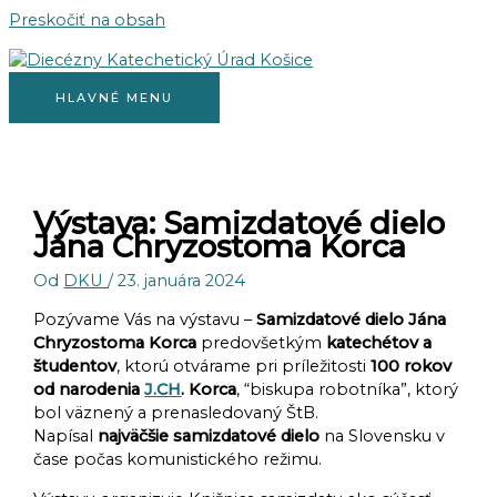
Preskočiť na obsah
HLAVNÉ MENU
Výstava: Samizdatové dielo
Jána Chryzostoma Korca
Od
DKU
/
23. januára 2024
Pozývame Vás na výstavu –
Samizdatové dielo Jána
Chryzostoma Korca
predovšetkým
katechétov a
študentov
, ktorú otvárame pri príležitosti
100 rokov
od narodenia
J.CH
. Korca
, “biskupa robotníka”, ktorý
bol väznený a prenasledovaný ŠtB.
Napísal
najväčšie samizdatové dielo
na Slovensku v
čase počas komunistického režimu.