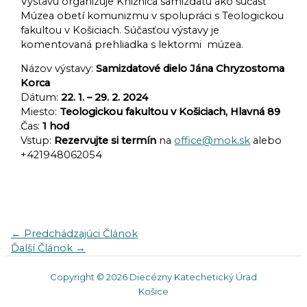
Výstavu organizuje Knižnica samizdatu ako súčasť
Múzea obetí komunizmu v spolupráci s Teologickou
fakultou v Košiciach. Súčasťou výstavy je
komentovaná prehliadka s lektormi múzea.
Názov výstavy:
Samizdatové dielo Jána Chryzostoma
Korca
Dátum:
22. 1. – 29. 2. 2024
Miesto:
Teologickou fakultou v Košiciach, Hlavná 89
Čas:
1 hod
Vstup:
Rezervujte si termín
na
office@mok.sk
alebo
+421948062054
←
Predchádzajúci Článok
Ďalší Článok
→
Copyright © 2026 Diecézny Katechetický Úrad
Košice